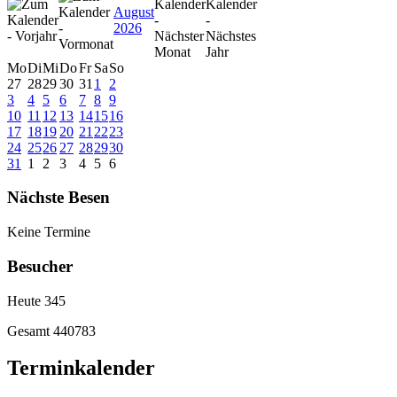
August
2026
Mo
Di
Mi
Do
Fr
Sa
So
27
28
29
30
31
1
2
3
4
5
6
7
8
9
10
11
12
13
14
15
16
17
18
19
20
21
22
23
24
25
26
27
28
29
30
31
1
2
3
4
5
6
Nächste Besen
Keine Termine
Besucher
Heute
345
Gesamt
440783
Terminkalender