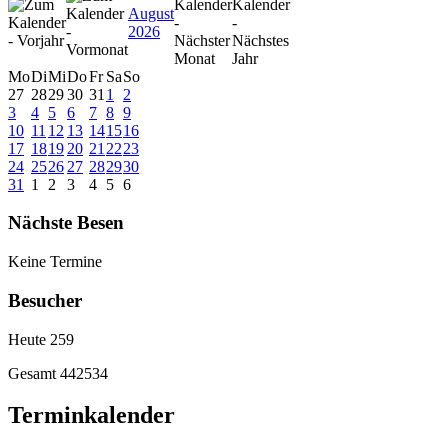
August
2026
Mo
Di
Mi
Do
Fr
Sa
So
27
28
29
30
31
1
2
3
4
5
6
7
8
9
10
11
12
13
14
15
16
17
18
19
20
21
22
23
24
25
26
27
28
29
30
31
1
2
3
4
5
6
Nächste Besen
Keine Termine
Besucher
Heute
259
Gesamt
442534
Terminkalender