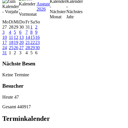
August
2026
Mo
Di
Mi
Do
Fr
Sa
So
27
28
29
30
31
1
2
3
4
5
6
7
8
9
10
11
12
13
14
15
16
17
18
19
20
21
22
23
24
25
26
27
28
29
30
31
1
2
3
4
5
6
Nächste Besen
Keine Termine
Besucher
Heute
47
Gesamt
440917
Terminkalender