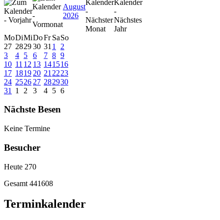
August
2026
Mo
Di
Mi
Do
Fr
Sa
So
27
28
29
30
31
1
2
3
4
5
6
7
8
9
10
11
12
13
14
15
16
17
18
19
20
21
22
23
24
25
26
27
28
29
30
31
1
2
3
4
5
6
Nächste Besen
Keine Termine
Besucher
Heute
270
Gesamt
441608
Terminkalender