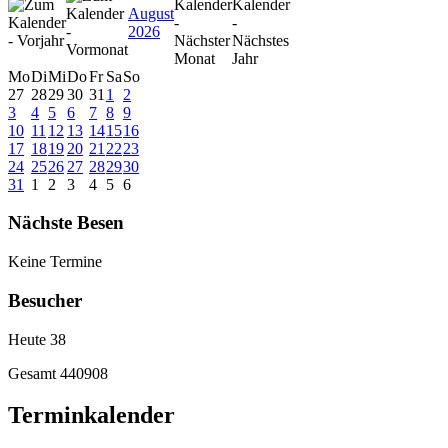
August
2026
Mo
Di
Mi
Do
Fr
Sa
So
27
28
29
30
31
1
2
3
4
5
6
7
8
9
10
11
12
13
14
15
16
17
18
19
20
21
22
23
24
25
26
27
28
29
30
31
1
2
3
4
5
6
Nächste Besen
Keine Termine
Besucher
Heute
38
Gesamt
440908
Terminkalender