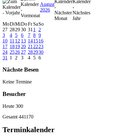
August
2026
Mo
Di
Mi
Do
Fr
Sa
So
27
28
29
30
31
1
2
3
4
5
6
7
8
9
10
11
12
13
14
15
16
17
18
19
20
21
22
23
24
25
26
27
28
29
30
31
1
2
3
4
5
6
Nächste Besen
Keine Termine
Besucher
Heute
300
Gesamt
441170
Terminkalender