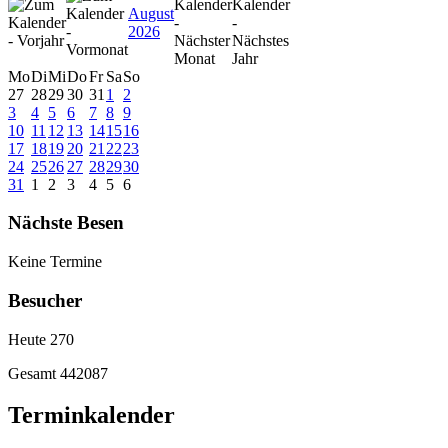
August
2026
Mo
Di
Mi
Do
Fr
Sa
So
27
28
29
30
31
1
2
3
4
5
6
7
8
9
10
11
12
13
14
15
16
17
18
19
20
21
22
23
24
25
26
27
28
29
30
31
1
2
3
4
5
6
Nächste Besen
Keine Termine
Besucher
Heute
270
Gesamt
442087
Terminkalender