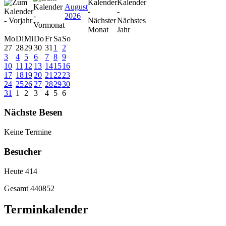
August
2026
Mo
Di
Mi
Do
Fr
Sa
So
27
28
29
30
31
1
2
3
4
5
6
7
8
9
10
11
12
13
14
15
16
17
18
19
20
21
22
23
24
25
26
27
28
29
30
31
1
2
3
4
5
6
Nächste Besen
Keine Termine
Besucher
Heute
414
Gesamt
440852
Terminkalender