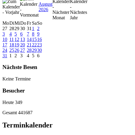
August
2026
Mo
Di
Mi
Do
Fr
Sa
So
27
28
29
30
31
1
2
3
4
5
6
7
8
9
10
11
12
13
14
15
16
17
18
19
20
21
22
23
24
25
26
27
28
29
30
31
1
2
3
4
5
6
Nächste Besen
Keine Termine
Besucher
Heute
349
Gesamt
441687
Terminkalender