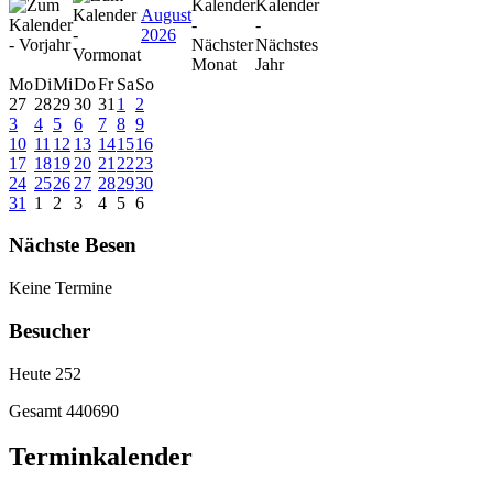
August
2026
Mo
Di
Mi
Do
Fr
Sa
So
27
28
29
30
31
1
2
3
4
5
6
7
8
9
10
11
12
13
14
15
16
17
18
19
20
21
22
23
24
25
26
27
28
29
30
31
1
2
3
4
5
6
Nächste Besen
Keine Termine
Besucher
Heute
252
Gesamt
440690
Terminkalender