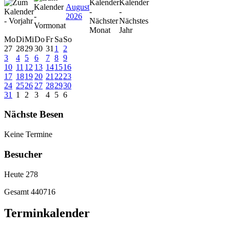
August
2026
Mo
Di
Mi
Do
Fr
Sa
So
27
28
29
30
31
1
2
3
4
5
6
7
8
9
10
11
12
13
14
15
16
17
18
19
20
21
22
23
24
25
26
27
28
29
30
31
1
2
3
4
5
6
Nächste Besen
Keine Termine
Besucher
Heute
278
Gesamt
440716
Terminkalender