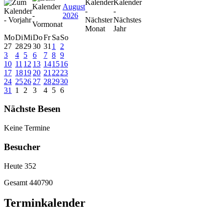
August
2026
Mo
Di
Mi
Do
Fr
Sa
So
27
28
29
30
31
1
2
3
4
5
6
7
8
9
10
11
12
13
14
15
16
17
18
19
20
21
22
23
24
25
26
27
28
29
30
31
1
2
3
4
5
6
Nächste Besen
Keine Termine
Besucher
Heute
352
Gesamt
440790
Terminkalender