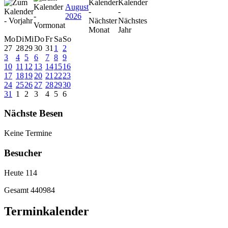
August
2026
Mo
Di
Mi
Do
Fr
Sa
So
27
28
29
30
31
1
2
3
4
5
6
7
8
9
10
11
12
13
14
15
16
17
18
19
20
21
22
23
24
25
26
27
28
29
30
31
1
2
3
4
5
6
Nächste Besen
Keine Termine
Besucher
Heute
114
Gesamt
440984
Terminkalender