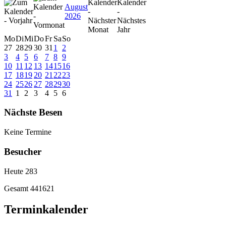
August
2026
Mo
Di
Mi
Do
Fr
Sa
So
27
28
29
30
31
1
2
3
4
5
6
7
8
9
10
11
12
13
14
15
16
17
18
19
20
21
22
23
24
25
26
27
28
29
30
31
1
2
3
4
5
6
Nächste Besen
Keine Termine
Besucher
Heute
283
Gesamt
441621
Terminkalender