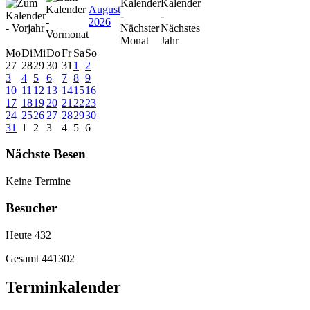
August
2026
Mo
Di
Mi
Do
Fr
Sa
So
27
28
29
30
31
1
2
3
4
5
6
7
8
9
10
11
12
13
14
15
16
17
18
19
20
21
22
23
24
25
26
27
28
29
30
31
1
2
3
4
5
6
Nächste Besen
Keine Termine
Besucher
Heute
432
Gesamt
441302
Terminkalender