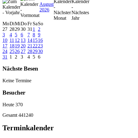
August
2026
Mo
Di
Mi
Do
Fr
Sa
So
27
28
29
30
31
1
2
3
4
5
6
7
8
9
10
11
12
13
14
15
16
17
18
19
20
21
22
23
24
25
26
27
28
29
30
31
1
2
3
4
5
6
Nächste Besen
Keine Termine
Besucher
Heute
370
Gesamt
441240
Terminkalender