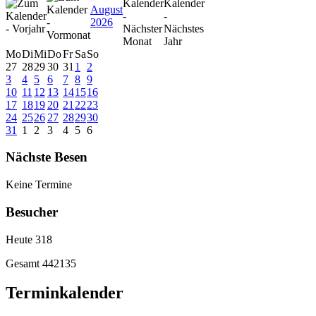
August
2026
Mo
Di
Mi
Do
Fr
Sa
So
27
28
29
30
31
1
2
3
4
5
6
7
8
9
10
11
12
13
14
15
16
17
18
19
20
21
22
23
24
25
26
27
28
29
30
31
1
2
3
4
5
6
Nächste Besen
Keine Termine
Besucher
Heute
318
Gesamt
442135
Terminkalender