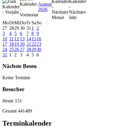
August
2026
Mo
Di
Mi
Do
Fr
Sa
So
27
28
29
30
31
1
2
3
4
5
6
7
8
9
10
11
12
13
14
15
16
17
18
19
20
21
22
23
24
25
26
27
28
29
30
31
1
2
3
4
5
6
Nächste Besen
Keine Termine
Besucher
Heute
151
Gesamt
441489
Terminkalender