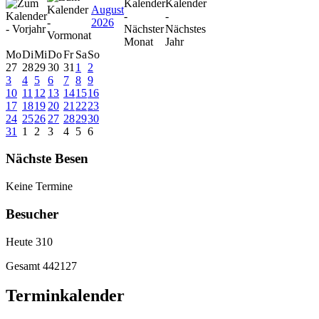
August
2026
Mo
Di
Mi
Do
Fr
Sa
So
27
28
29
30
31
1
2
3
4
5
6
7
8
9
10
11
12
13
14
15
16
17
18
19
20
21
22
23
24
25
26
27
28
29
30
31
1
2
3
4
5
6
Nächste Besen
Keine Termine
Besucher
Heute
310
Gesamt
442127
Terminkalender