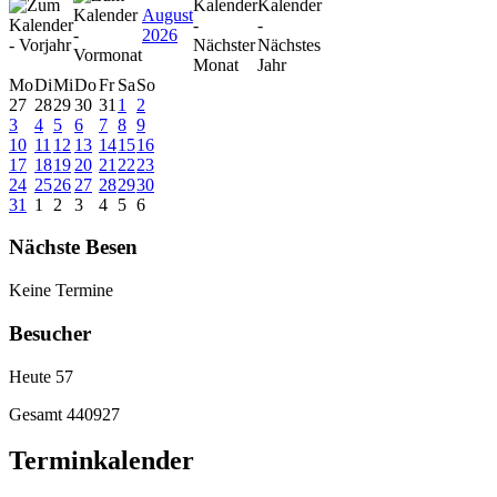
August
2026
Mo
Di
Mi
Do
Fr
Sa
So
27
28
29
30
31
1
2
3
4
5
6
7
8
9
10
11
12
13
14
15
16
17
18
19
20
21
22
23
24
25
26
27
28
29
30
31
1
2
3
4
5
6
Nächste Besen
Keine Termine
Besucher
Heute
57
Gesamt
440927
Terminkalender