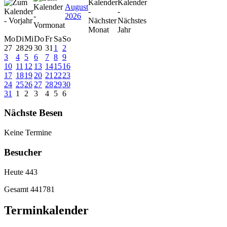
August
2026
Mo
Di
Mi
Do
Fr
Sa
So
27
28
29
30
31
1
2
3
4
5
6
7
8
9
10
11
12
13
14
15
16
17
18
19
20
21
22
23
24
25
26
27
28
29
30
31
1
2
3
4
5
6
Nächste Besen
Keine Termine
Besucher
Heute
443
Gesamt
441781
Terminkalender