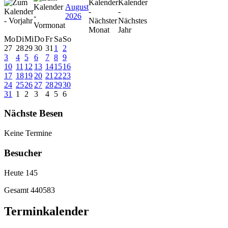
August
2026
Mo
Di
Mi
Do
Fr
Sa
So
27
28
29
30
31
1
2
3
4
5
6
7
8
9
10
11
12
13
14
15
16
17
18
19
20
21
22
23
24
25
26
27
28
29
30
31
1
2
3
4
5
6
Nächste Besen
Keine Termine
Besucher
Heute
145
Gesamt
440583
Terminkalender