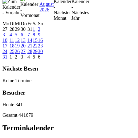
August
2026
Mo
Di
Mi
Do
Fr
Sa
So
27
28
29
30
31
1
2
3
4
5
6
7
8
9
10
11
12
13
14
15
16
17
18
19
20
21
22
23
24
25
26
27
28
29
30
31
1
2
3
4
5
6
Nächste Besen
Keine Termine
Besucher
Heute
341
Gesamt
441679
Terminkalender