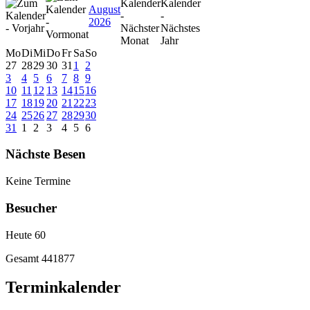
August
2026
Mo
Di
Mi
Do
Fr
Sa
So
27
28
29
30
31
1
2
3
4
5
6
7
8
9
10
11
12
13
14
15
16
17
18
19
20
21
22
23
24
25
26
27
28
29
30
31
1
2
3
4
5
6
Nächste Besen
Keine Termine
Besucher
Heute
60
Gesamt
441877
Terminkalender