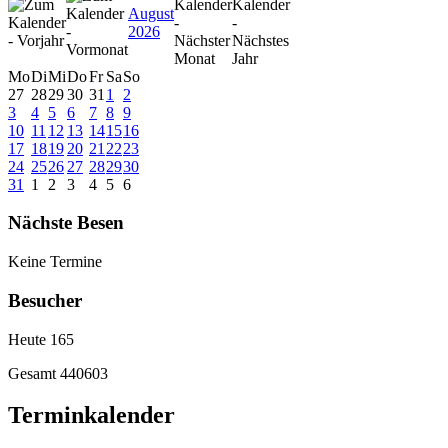
August
2026
Mo
Di
Mi
Do
Fr
Sa
So
27
28
29
30
31
1
2
3
4
5
6
7
8
9
10
11
12
13
14
15
16
17
18
19
20
21
22
23
24
25
26
27
28
29
30
31
1
2
3
4
5
6
Nächste Besen
Keine Termine
Besucher
Heute
165
Gesamt
440603
Terminkalender