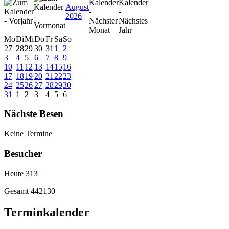
August
2026
Mo
Di
Mi
Do
Fr
Sa
So
27
28
29
30
31
1
2
3
4
5
6
7
8
9
10
11
12
13
14
15
16
17
18
19
20
21
22
23
24
25
26
27
28
29
30
31
1
2
3
4
5
6
Nächste Besen
Keine Termine
Besucher
Heute
313
Gesamt
442130
Terminkalender