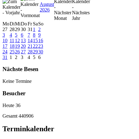
August
2026
Mo
Di
Mi
Do
Fr
Sa
So
27
28
29
30
31
1
2
3
4
5
6
7
8
9
10
11
12
13
14
15
16
17
18
19
20
21
22
23
24
25
26
27
28
29
30
31
1
2
3
4
5
6
Nächste Besen
Keine Termine
Besucher
Heute
36
Gesamt
440906
Terminkalender