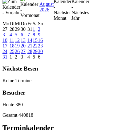
August
2026
Mo
Di
Mi
Do
Fr
Sa
So
27
28
29
30
31
1
2
3
4
5
6
7
8
9
10
11
12
13
14
15
16
17
18
19
20
21
22
23
24
25
26
27
28
29
30
31
1
2
3
4
5
6
Nächste Besen
Keine Termine
Besucher
Heute
380
Gesamt
440818
Terminkalender