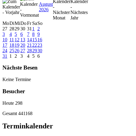
August
2026
Mo
Di
Mi
Do
Fr
Sa
So
27
28
29
30
31
1
2
3
4
5
6
7
8
9
10
11
12
13
14
15
16
17
18
19
20
21
22
23
24
25
26
27
28
29
30
31
1
2
3
4
5
6
Nächste Besen
Keine Termine
Besucher
Heute
298
Gesamt
441168
Terminkalender