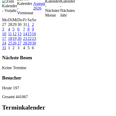
August
2026
Mo
Di
Mi
Do
Fr
Sa
So
27
28
29
30
31
1
2
3
4
5
6
7
8
9
10
11
12
13
14
15
16
17
18
19
20
21
22
23
24
25
26
27
28
29
30
31
1
2
3
4
5
6
Nächste Besen
Keine Termine
Besucher
Heute
197
Gesamt
441067
Terminkalender