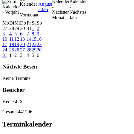
August
2026
Mo
Di
Mi
Do
Fr
Sa
So
27
28
29
30
31
1
2
3
4
5
6
7
8
9
10
11
12
13
14
15
16
17
18
19
20
21
22
23
24
25
26
27
28
29
30
31
1
2
3
4
5
6
Nächste Besen
Keine Termine
Besucher
Heute
426
Gesamt
441296
Terminkalender