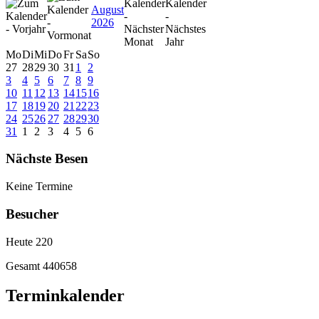
August
2026
Mo
Di
Mi
Do
Fr
Sa
So
27
28
29
30
31
1
2
3
4
5
6
7
8
9
10
11
12
13
14
15
16
17
18
19
20
21
22
23
24
25
26
27
28
29
30
31
1
2
3
4
5
6
Nächste Besen
Keine Termine
Besucher
Heute
220
Gesamt
440658
Terminkalender