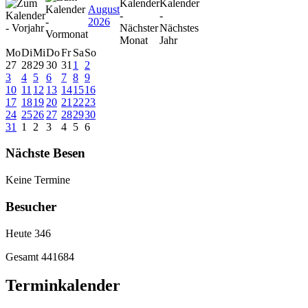
August
2026
Mo
Di
Mi
Do
Fr
Sa
So
27
28
29
30
31
1
2
3
4
5
6
7
8
9
10
11
12
13
14
15
16
17
18
19
20
21
22
23
24
25
26
27
28
29
30
31
1
2
3
4
5
6
Nächste Besen
Keine Termine
Besucher
Heute
346
Gesamt
441684
Terminkalender