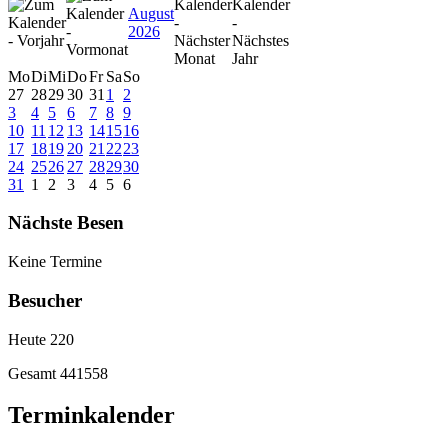
August
2026
Mo
Di
Mi
Do
Fr
Sa
So
27
28
29
30
31
1
2
3
4
5
6
7
8
9
10
11
12
13
14
15
16
17
18
19
20
21
22
23
24
25
26
27
28
29
30
31
1
2
3
4
5
6
Nächste Besen
Keine Termine
Besucher
Heute
220
Gesamt
441558
Terminkalender