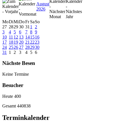
August
2026
Mo
Di
Mi
Do
Fr
Sa
So
27
28
29
30
31
1
2
3
4
5
6
7
8
9
10
11
12
13
14
15
16
17
18
19
20
21
22
23
24
25
26
27
28
29
30
31
1
2
3
4
5
6
Nächste Besen
Keine Termine
Besucher
Heute
400
Gesamt
440838
Terminkalender