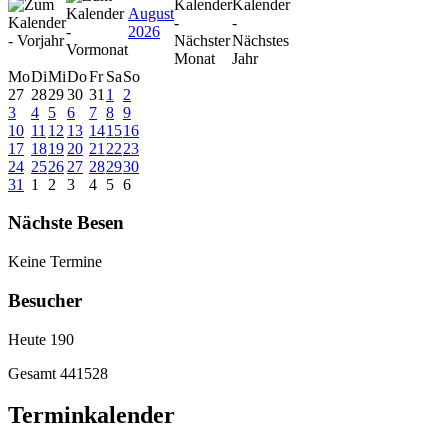
August
2026
Mo
Di
Mi
Do
Fr
Sa
So
27
28
29
30
31
1
2
3
4
5
6
7
8
9
10
11
12
13
14
15
16
17
18
19
20
21
22
23
24
25
26
27
28
29
30
31
1
2
3
4
5
6
Nächste Besen
Keine Termine
Besucher
Heute
190
Gesamt
441528
Terminkalender