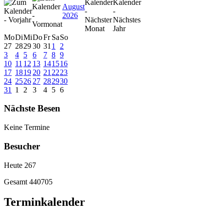
August
2026
Mo
Di
Mi
Do
Fr
Sa
So
27
28
29
30
31
1
2
3
4
5
6
7
8
9
10
11
12
13
14
15
16
17
18
19
20
21
22
23
24
25
26
27
28
29
30
31
1
2
3
4
5
6
Nächste Besen
Keine Termine
Besucher
Heute
267
Gesamt
440705
Terminkalender