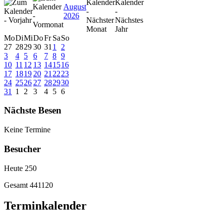
August
2026
Mo
Di
Mi
Do
Fr
Sa
So
27
28
29
30
31
1
2
3
4
5
6
7
8
9
10
11
12
13
14
15
16
17
18
19
20
21
22
23
24
25
26
27
28
29
30
31
1
2
3
4
5
6
Nächste Besen
Keine Termine
Besucher
Heute
250
Gesamt
441120
Terminkalender