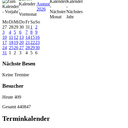
August
2026
Mo
Di
Mi
Do
Fr
Sa
So
27
28
29
30
31
1
2
3
4
5
6
7
8
9
10
11
12
13
14
15
16
17
18
19
20
21
22
23
24
25
26
27
28
29
30
31
1
2
3
4
5
6
Nächste Besen
Keine Termine
Besucher
Heute
409
Gesamt
440847
Terminkalender