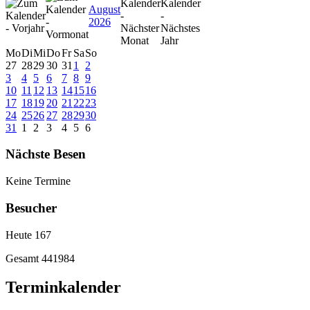
August
2026
Mo
Di
Mi
Do
Fr
Sa
So
27
28
29
30
31
1
2
3
4
5
6
7
8
9
10
11
12
13
14
15
16
17
18
19
20
21
22
23
24
25
26
27
28
29
30
31
1
2
3
4
5
6
Nächste Besen
Keine Termine
Besucher
Heute
167
Gesamt
441984
Terminkalender