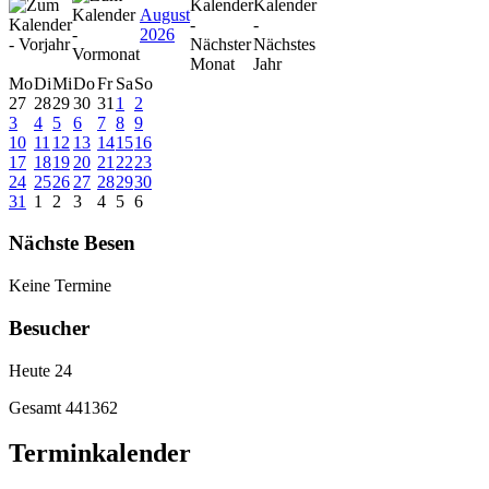
August
2026
Mo
Di
Mi
Do
Fr
Sa
So
27
28
29
30
31
1
2
3
4
5
6
7
8
9
10
11
12
13
14
15
16
17
18
19
20
21
22
23
24
25
26
27
28
29
30
31
1
2
3
4
5
6
Nächste Besen
Keine Termine
Besucher
Heute
24
Gesamt
441362
Terminkalender