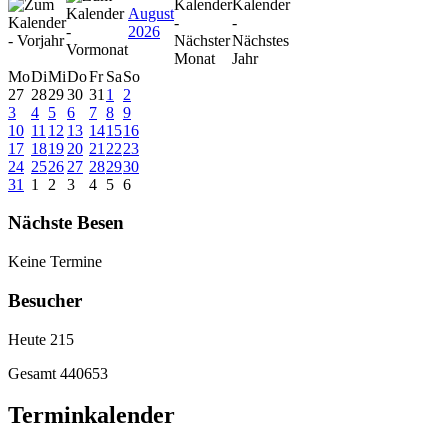
August
2026
Mo
Di
Mi
Do
Fr
Sa
So
27
28
29
30
31
1
2
3
4
5
6
7
8
9
10
11
12
13
14
15
16
17
18
19
20
21
22
23
24
25
26
27
28
29
30
31
1
2
3
4
5
6
Nächste Besen
Keine Termine
Besucher
Heute
215
Gesamt
440653
Terminkalender