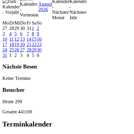
August
2026
Mo
Di
Mi
Do
Fr
Sa
So
27
28
29
30
31
1
2
3
4
5
6
7
8
9
10
11
12
13
14
15
16
17
18
19
20
21
22
23
24
25
26
27
28
29
30
31
1
2
3
4
5
6
Nächste Besen
Keine Termine
Besucher
Heute
299
Gesamt
441169
Terminkalender