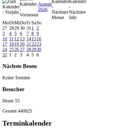
August
2026
Mo
Di
Mi
Do
Fr
Sa
So
27
28
29
30
31
1
2
3
4
5
6
7
8
9
10
11
12
13
14
15
16
17
18
19
20
21
22
23
24
25
26
27
28
29
30
31
1
2
3
4
5
6
Nächste Besen
Keine Termine
Besucher
Heute
55
Gesamt
440925
Terminkalender