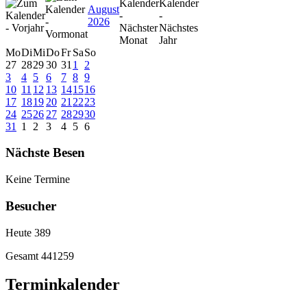
August
2026
Mo
Di
Mi
Do
Fr
Sa
So
27
28
29
30
31
1
2
3
4
5
6
7
8
9
10
11
12
13
14
15
16
17
18
19
20
21
22
23
24
25
26
27
28
29
30
31
1
2
3
4
5
6
Nächste Besen
Keine Termine
Besucher
Heute
389
Gesamt
441259
Terminkalender