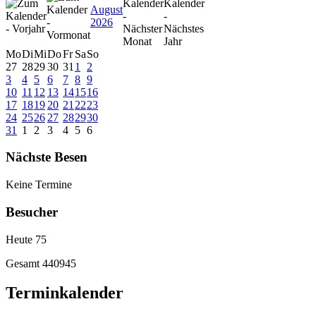
August
2026
Mo
Di
Mi
Do
Fr
Sa
So
27
28
29
30
31
1
2
3
4
5
6
7
8
9
10
11
12
13
14
15
16
17
18
19
20
21
22
23
24
25
26
27
28
29
30
31
1
2
3
4
5
6
Nächste Besen
Keine Termine
Besucher
Heute
75
Gesamt
440945
Terminkalender