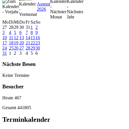
August
2026
Mo
Di
Mi
Do
Fr
Sa
So
27
28
29
30
31
1
2
3
4
5
6
7
8
9
10
11
12
13
14
15
16
17
18
19
20
21
22
23
24
25
26
27
28
29
30
31
1
2
3
4
5
6
Nächste Besen
Keine Termine
Besucher
Heute
467
Gesamt
441805
Terminkalender