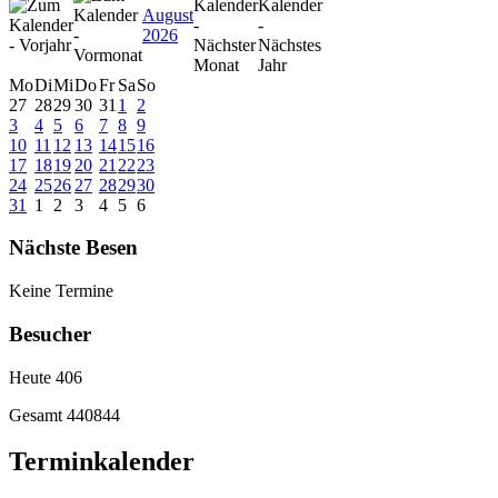
August
2026
Mo
Di
Mi
Do
Fr
Sa
So
27
28
29
30
31
1
2
3
4
5
6
7
8
9
10
11
12
13
14
15
16
17
18
19
20
21
22
23
24
25
26
27
28
29
30
31
1
2
3
4
5
6
Nächste Besen
Keine Termine
Besucher
Heute
406
Gesamt
440844
Terminkalender