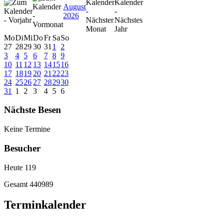
August
2026
Mo
Di
Mi
Do
Fr
Sa
So
27
28
29
30
31
1
2
3
4
5
6
7
8
9
10
11
12
13
14
15
16
17
18
19
20
21
22
23
24
25
26
27
28
29
30
31
1
2
3
4
5
6
Nächste Besen
Keine Termine
Besucher
Heute
119
Gesamt
440989
Terminkalender