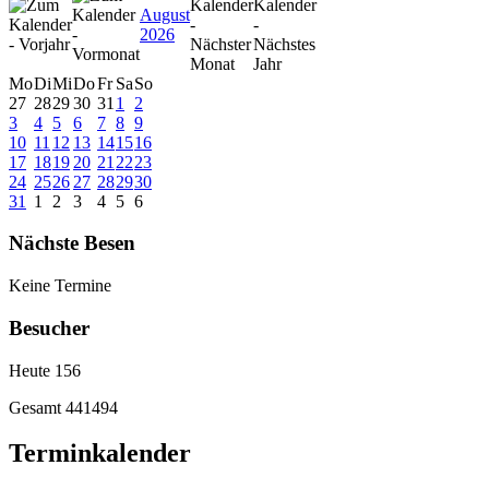
August
2026
Mo
Di
Mi
Do
Fr
Sa
So
27
28
29
30
31
1
2
3
4
5
6
7
8
9
10
11
12
13
14
15
16
17
18
19
20
21
22
23
24
25
26
27
28
29
30
31
1
2
3
4
5
6
Nächste Besen
Keine Termine
Besucher
Heute
156
Gesamt
441494
Terminkalender